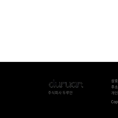
상호
주소
주식회사 두루안
개인
Cop